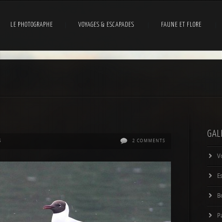
LE PHOTOGRAPHE
VOYAGES & ESCAPADES
FAUNE ET FLORE
GAL
S
2 COMMENTS
V
E
B
P