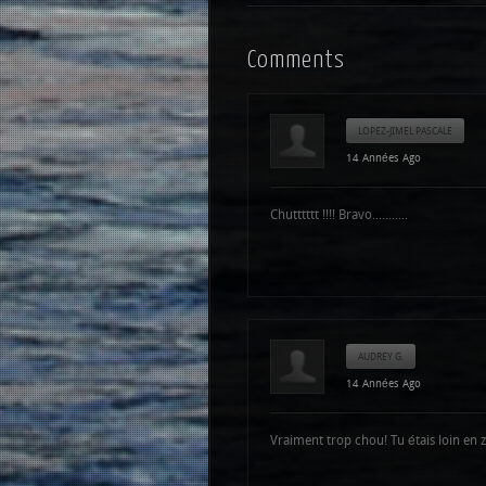
Comments
LOPEZ-JIMEL PASCALE
14 Années Ago
Chutttttt !!!! Bravo...........
AUDREY G.
14 Années Ago
Vraiment trop chou! Tu étais loin en 