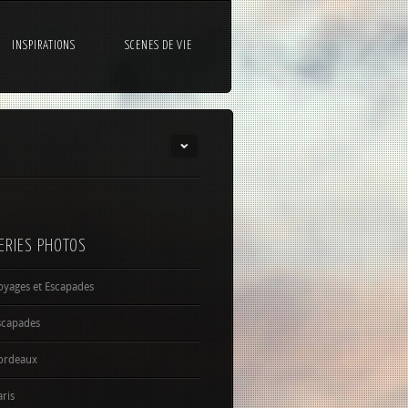
INSPIRATIONS
SCENES DE VIE
ERIES PHOTOS
oyages et Escapades
scapades
ordeaux
aris