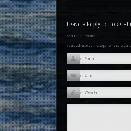
Leave a Reply to
Lopez-Ji
Annuler la réponse.
Votre adresse de messagerie ne sera pas 
Name
Email
Website