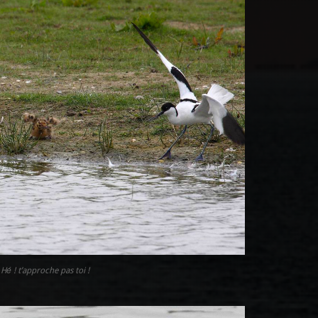
Hé ! t’approche pas toi !