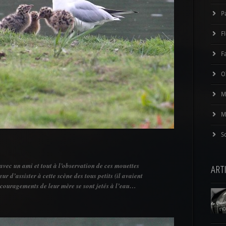
P
F
F
O
M
M
S
avec un ami et tout à l’observation de ces mouettes
ART
ur d’assister à cette scène des tous petits (il avaient
ncouragements de leur mère se sont jetés à l’eau…