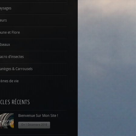
aysages
leurs
aune et Flore
Iseaux
acro d’insectes
anèges & Carrousels
cènes de vie
ICLES RÉCENTS
Bienvenue Sur Mon Site !
On 1 Décembre 2019